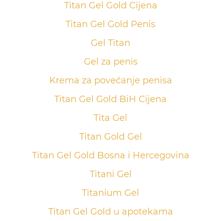
Titan Gel Gold Cijena
Titan Gel Gold Penis
Gel Titan
Gel za penis
Krema za povećanje penisa
Titan Gel Gold BiH Cijena
Tita Gel
Titan Gold Gel
Titan Gel Gold Bosna i Hercegovina
Titani Gel
Titanium Gel
Titan Gel Gold u apotekama