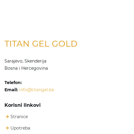
TITAN GEL GOLD
Sarajevo, Skenderija
Bosna i Hercegovina
Telefon:
Email:
info@titangel.ba
Korisni linkovi
Stranice
Upotreba