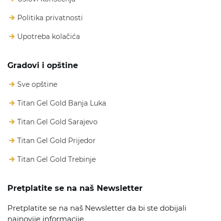
Politika privatnosti
Upotreba kolačića
Gradovi i opštine
Sve opštine
Titan Gel Gold Banja Luka
Titan Gel Gold Sarajevo
Titan Gel Gold Prijedor
Titan Gel Gold Trebinje
Pretplatite se na naš Newsletter
Pretplatite se na naš Newsletter da bi ste dobijali
najnovije informacije