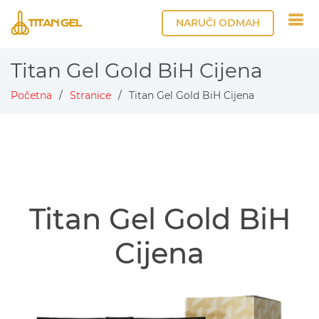
NARUČI ODMAH
Titan Gel Gold BiH Cijena
Početna
Stranice
Titan Gel Gold BiH Cijena
Titan Gel Gold BiH
Cijena