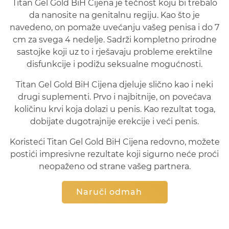
Titan Gel Gold BiH Cijena je tečnost koju bi trebalo
da nanosite na genitalnu regiju. Kao što je
navedeno, on pomaže uvećanju vašeg penisa i do 7
cm za svega 4 nedelje. Sadrži kompletno prirodne
sastojke koji uz to i rješavaju probleme erektilne
disfunkcije i podižu seksualne mogućnosti.
Titan Gel Gold BiH Cijena djeluje slično kao i neki
drugi suplementi. Prvo i najbitnije, on povećava
količinu krvi koja dolazi u penis. Kao rezultat toga,
dobijate dugotrajnije erekcije i veći penis.
Koristeći Titan Gel Gold BiH Cijena redovno, možete
postići impresivne rezultate koji sigurno neće proći
neopaženo od strane vašeg partnera.
Naruči odmah