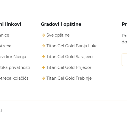
ni linkovi
Gradovi i opštine
Pr
anice
Sve opštine
Pr
do
treba
Titan Gel Gold Banja Luka
ovi korišćenja
Titan Gel Gold Sarajevo
itika privatnosti
Titan Gel Gold Prijedor
treba kolačića
Titan Gel Gold Trebinje
d