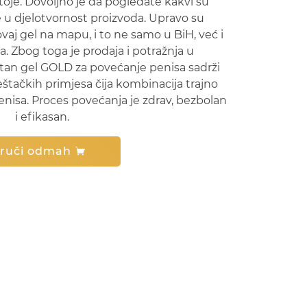
toje. Dovoljno je da pogledate kakvi su
te u djelotvornost proizvoda. Upravo su
li ovaj gel na mapu, i to ne samo u BiH, već i
a. Zbog toga je prodaja i potražnja u
an gel GOLD za povećanje penisa sadrži
eštačkih primjesa čija kombinacija trajno
nisa. Proces povećanja je zdrav, bezbolan
i efikasan.
ruči odmah