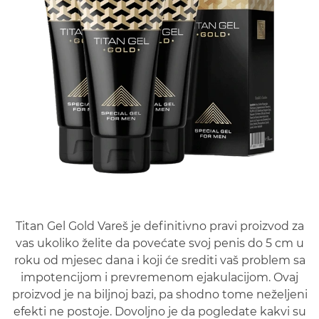
Titan Gel Gold Vareš je definitivno pravi proizvod za
vas ukoliko želite da povećate svoj penis do 5 cm u
roku od mjesec dana i koji će srediti vaš problem sa
impotencijom i prevremenom ejakulacijom. Ovaj
proizvod je na biljnoj bazi, pa shodno tome neželjeni
efekti ne postoje. Dovoljno je da pogledate kakvi su