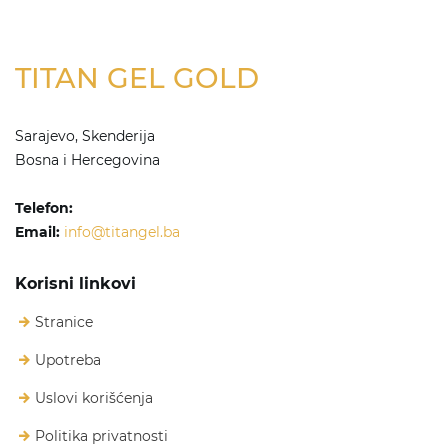
TITAN GEL GOLD
Sarajevo, Skenderija
Bosna i Hercegovina
Telefon:
Email:
info@titangel.ba
Korisni linkovi
Stranice
Upotreba
Uslovi korišćenja
Politika privatnosti