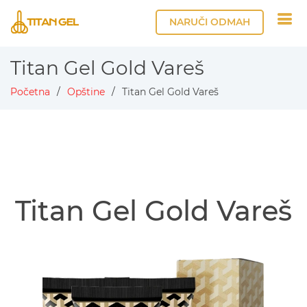
NARUČI ODMAH
Titan Gel Gold Vareš
Početna
Opštine
Titan Gel Gold Vareš
Titan Gel Gold Vareš