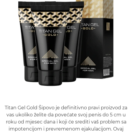
Titan Gel Gold Šipovo je definitivno pravi proizvod za
vas ukoliko želite da povećate svoj penis do 5 cm u
roku od mjesec dana i koji će srediti vaš problem sa
impotencijom i prevremenom ejakulacijom. Ovaj