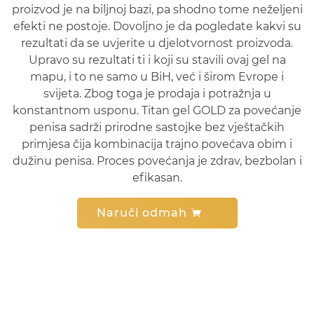
proizvod je na biljnoj bazi, pa shodno tome neželjeni
efekti ne postoje. Dovoljno je da pogledate kakvi su
rezultati da se uvjerite u djelotvornost proizvoda.
Upravo su rezultati ti i koji su stavili ovaj gel na
mapu, i to ne samo u BiH, već i širom Evrope i
svijeta. Zbog toga je prodaja i potražnja u
konstantnom usponu. Titan gel GOLD za povećanje
penisa sadrži prirodne sastojke bez vještačkih
primjesa čija kombinacija trajno povećava obim i
dužinu penisa. Proces povećanja je zdrav, bezbolan i
efikasan.
Naruči odmah