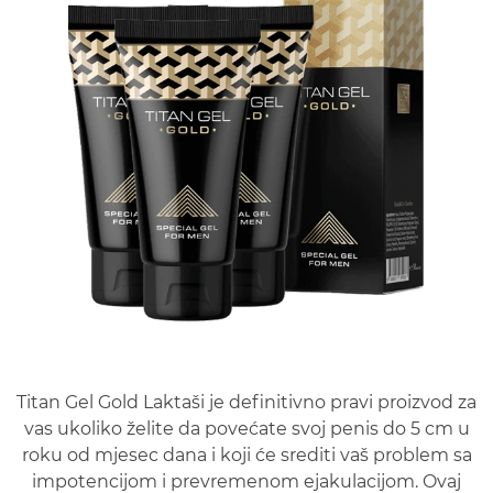
Titan Gel Gold Laktaši je definitivno pravi proizvod za
vas ukoliko želite da povećate svoj penis do 5 cm u
roku od mjesec dana i koji će srediti vaš problem sa
impotencijom i prevremenom ejakulacijom. Ovaj