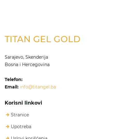
TITAN GEL GOLD
Sarajevo, Skenderija
Bosna i Hercegovina
Telefon:
Email:
info@titangel.ba
Korisni linkovi
Stranice
Upotreba
Uslovi korišćenja