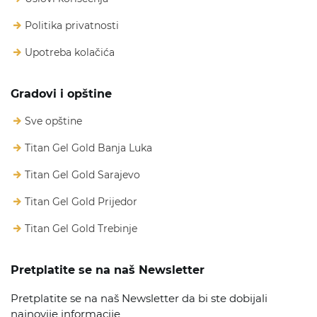
Politika privatnosti
Upotreba kolačića
Gradovi i opštine
Sve opštine
Titan Gel Gold Banja Luka
Titan Gel Gold Sarajevo
Titan Gel Gold Prijedor
Titan Gel Gold Trebinje
Pretplatite se na naš Newsletter
Pretplatite se na naš Newsletter da bi ste dobijali
najnovije informacije