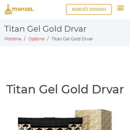
NARUČI ODMAH
Titan Gel Gold Drvar
Početna
Opštine
Titan Gel Gold Drvar
Titan Gel Gold Drvar