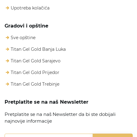
Upotreba kolačića
Gradovi i opštine
Sve opštine
Titan Gel Gold Banja Luka
Titan Gel Gold Sarajevo
Titan Gel Gold Prijedor
Titan Gel Gold Trebinje
Pretplatite se na naš Newsletter
Pretplatite se na naš Newsletter da bi ste dobijali
najnovije informacije