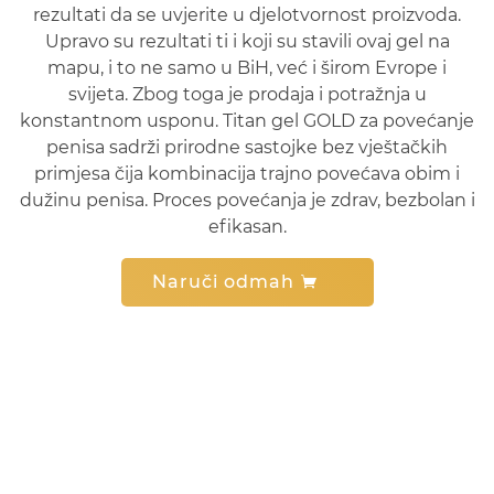
rezultati da se uvjerite u djelotvornost proizvoda.
Upravo su rezultati ti i koji su stavili ovaj gel na
mapu, i to ne samo u BiH, već i širom Evrope i
svijeta. Zbog toga je prodaja i potražnja u
konstantnom usponu. Titan gel GOLD za povećanje
penisa sadrži prirodne sastojke bez vještačkih
primjesa čija kombinacija trajno povećava obim i
dužinu penisa. Proces povećanja je zdrav, bezbolan i
efikasan.
Naruči odmah